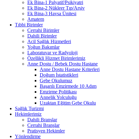
Ek Bina-1 Palyatif/Psikiyatri
Ek Bina-2 Nükleer Tıp/Arşiv
Ek Bina-3 Havsa Ünitesi
Amatem
Tıbbi Birimler
Cerrahi Birimler
Dahili Birimler
Acil Sağlık Hizmetleri
Yoğun Bakımlar
Laboratuvar ve Radyoloji
Özellikli Hizmet Birimlerimiz
Anne Dostu / Bebek Dostu Hastane
Anne Dostu Hastane Kriterleri
Doğum İstatistikleri
Gebe Okulumuz
Başarılı Emzirmede 10 Adım
Emzirme Politikası
Annelik Yolculuğu
Uzaktan Eğitim Gebe Okulu
Sağlık Turizmi
Hekimlerimiz
Dahili Branşlar
Cerrahi Branşlar
Pratisyen Hekimler
Yönlendirme