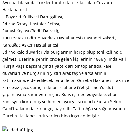
Avrupa kıtasında Türkler tarafından ilk kurulan Cüzzam
Hastahanesi,
II.Bayezid Külliyesi Darüşşifası,
Edirne Sarayı Hastalar Sofası,
Sanayi Kışlası (Redif Dairesi),
1000 Yataklı Edirne Merkez Hastahanesi (Hastanei Askeri),
Karaağaç Asker Hastahanesi.
Edirne kale duvarlarıyla burçlarının harap olup tehlikeli hale
gelmesi üzerine, şehrin önde gelen kişilerinin 1866 yılında Vali
Hurşit Paşa başkanlığında yaptıkları bir toplantıda, kale
duvarları ve burçlarının yıktırılarak taş ve arsalarının
satılmasına, elde edilecek para ile bir Gureba Hastanesi, fakir ve
kimsesiz çocuklar için de bir İslâhane (Yetiştirme Yurdu)
yapılmasına karar verilmiştir. Bu iş için belediyede özel bir
komisyon kurulmuş ve hemen aynı yıl sonunda Sultan Selim
Cami’i yakınında, kırlangıç bayırı ile Taftin Ağa sokağı arasında
Gureba Hastanesi adı verilen bina inşa edilmiştir.