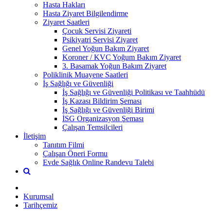
Hasta Hakları
Hasta Ziyaret Bilgilendirme
Ziyaret Saatleri
Çocuk Servisi Ziyareti
Psikiyatri Servisi Ziyaret
Genel Yoğun Bakım Ziyaret
Koroner / KVC Yoğum Bakım Ziyaret
3. Basamak Yoğun Bakım Ziyaret
Poliklinik Muayene Saatleri
İş Sağlığı ve Güvenliği
İş Sağlığı ve Güvenliği Politikası ve Taahhüdü
İş Kazası Bildirim Şeması
İş Sağlığı ve Güvenliği Birimi
İSG Organizasyon Şeması
Çalışan Temsilcileri
İletişim
Tanıtım Filmi
Çalışan Öneri Formu
Evde Sağlık Online Randevu Talebi
Kurumsal
Tarihçemiz