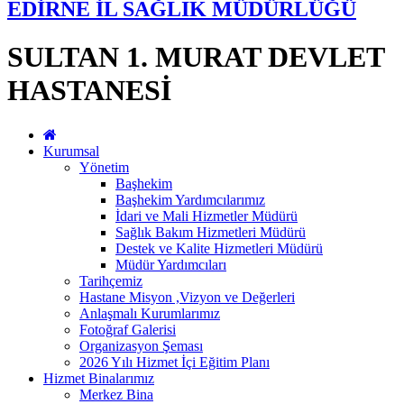
EDİRNE İL SAĞLIK MÜDÜRLÜĞÜ
SULTAN 1. MURAT DEVLET
HASTANESİ
Kurumsal
Yönetim
Başhekim
Başhekim Yardımcılarımız
İdari ve Mali Hizmetler Müdürü
Sağlık Bakım Hizmetleri Müdürü
Destek ve Kalite Hizmetleri Müdürü
Müdür Yardımcıları
Tarihçemiz
Hastane Misyon ,Vizyon ve Değerleri
Anlaşmalı Kurumlarımız
Fotoğraf Galerisi
Organizasyon Şeması
2026 Yılı Hizmet İçi Eğitim Planı
Hizmet Binalarımız
Merkez Bina