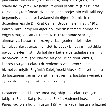
pansuman salonu ve çamaşır odası, banyo ve diğer gerekli
odalar ile 25 yataklı Reşadiye Pavyonu yaptırılmıştır.
Dr. Rıfat
Osman Bey tarafından çizilen hastane projesinin Vali Halil Bey
beğenmiş ve belediye hastanesinin diğer bölümlerinin
düzenlenmesi de Dr. Rıfat Osman Beyden istenmiştir. 1912
Balkan Harbi, projenin diğer bölümlerinin tamamlanmasına
engel olmuş, ancak 21 Temmuz 1913 tarihinde şehrin geri
alınmasıyla hastanenin kuzey ve batı yönlerindeki evler
kamulaştırılarak arsası genişletilip büyük bir salgın hastalıklar
pavyonu eklenmiştir. Bu hal ile erkeklere ve kadınlara ayrılmış
üç pavyonu olmuş ve idareye ait yine üç pavyonu olmuş,
kadrosu 50 yatak olarak düzenlenmiş ve pavyon sistemi ile
hizmet vermiştir. Bugünkü Kaleiçi’ndeki Musiki Cemiyeti binası
da hastanenin servisi olarak hizmet vermiş, hastalara yemekler
eşek üstünde taşınarak hizmet verilmiştir.
Hastanenin idari kadrosunda, Baştabip, Sivil olarak çalışan
tabipler, Eczacı, Katip, Hademei Zükûr, Hademei İnas, İmam ve
Papaz kadroları bulunmuştur.1951 yılına kadar hastalara hizmet