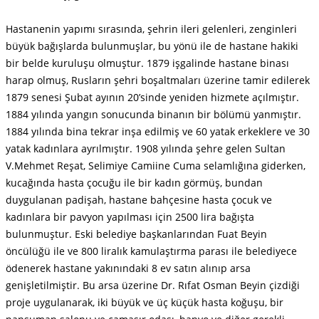
Hastanenin yapımı sırasında, şehrin ileri gelenleri, zenginleri
büyük bağışlarda bulunmuşlar, bu yönü ile de hastane hakiki
bir belde kuruluşu olmuştur. 1879 işgalinde hastane binası
harap olmuş, Rusların şehri boşaltmaları üzerine tamir edilerek
1879 senesi Şubat ayının 20’sinde yeniden hizmete açılmıştır.
1884 yılında yangın sonucunda binanın bir bölümü yanmıştır.
1884 yılında bina tekrar inşa edilmiş ve 60 yatak erkeklere ve 30
yatak kadınlara ayrılmıştır. 1908 yılında şehre gelen Sultan
V.Mehmet Reşat, Selimiye Camiine Cuma selamlığına giderken,
kucağında hasta çocuğu ile bir kadın görmüş, bundan
duygulanan padişah, hastane bahçesine hasta çocuk ve
kadınlara bir pavyon yapılması için 2500 lira bağışta
bulunmuştur. Eski belediye başkanlarından Fuat Beyin
öncülüğü ile ve 800 liralık kamulaştırma parası ile belediyece
ödenerek hastane yakınındaki 8 ev satın alınıp arsa
genişletilmiştir. Bu arsa üzerine Dr. Rıfat Osman Beyin çizdiği
proje uygulanarak, iki büyük ve üç küçük hasta koğuşu, bir