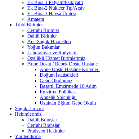
Ek Bina-1 Palyatif/Psikiyatri
Ek Bina-2 Nükleer Tıp/Arşiv
Ek Bina-3 Havsa Ünitesi
Amatem
Tıbbi Birimler
Cerrahi Birimler
Dahili Birimler
Acil Sağlık Hizmetleri
Yoğun Bakımlar
Laboratuvar ve Radyoloji
Özellikli Hizmet Birimlerimiz
Anne Dostu / Bebek Dostu Hastane
Anne Dostu Hastane Kriterleri
Doğum İstatistikleri
Gebe Okulumuz
Başarılı Emzirmede 10 Adım
Emzirme Politikası
Annelik Yolculuğu
Uzaktan Eğitim Gebe Okulu
Sağlık Turizmi
Hekimlerimiz
Dahili Branşlar
Cerrahi Branşlar
Pratisyen Hekimler
Yönlendirme