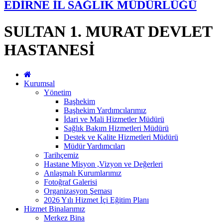
EDİRNE İL SAĞLIK MÜDÜRLÜĞÜ
SULTAN 1. MURAT DEVLET
HASTANESİ
Kurumsal
Yönetim
Başhekim
Başhekim Yardımcılarımız
İdari ve Mali Hizmetler Müdürü
Sağlık Bakım Hizmetleri Müdürü
Destek ve Kalite Hizmetleri Müdürü
Müdür Yardımcıları
Tarihçemiz
Hastane Misyon ,Vizyon ve Değerleri
Anlaşmalı Kurumlarımız
Fotoğraf Galerisi
Organizasyon Şeması
2026 Yılı Hizmet İçi Eğitim Planı
Hizmet Binalarımız
Merkez Bina