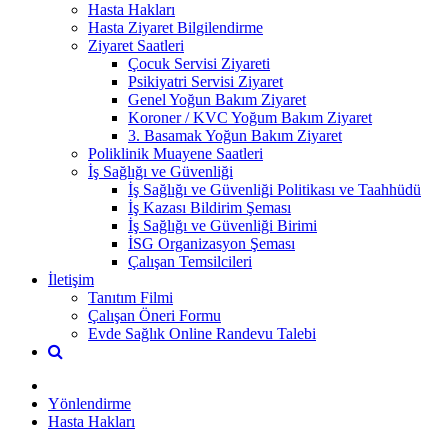
Hasta Hakları
Hasta Ziyaret Bilgilendirme
Ziyaret Saatleri
Çocuk Servisi Ziyareti
Psikiyatri Servisi Ziyaret
Genel Yoğun Bakım Ziyaret
Koroner / KVC Yoğum Bakım Ziyaret
3. Basamak Yoğun Bakım Ziyaret
Poliklinik Muayene Saatleri
İş Sağlığı ve Güvenliği
İş Sağlığı ve Güvenliği Politikası ve Taahhüdü
İş Kazası Bildirim Şeması
İş Sağlığı ve Güvenliği Birimi
İSG Organizasyon Şeması
Çalışan Temsilcileri
İletişim
Tanıtım Filmi
Çalışan Öneri Formu
Evde Sağlık Online Randevu Talebi
Yönlendirme
Hasta Hakları