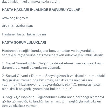
dava hakkını kullanmaya hakkı vardır.
HASTA HAKLARI İHLALİNDE BAŞVURU YOLLARI
www.saglik.gov.tr
Alo 184 SABİM Hattı
Hastane Hasta Hakları Birimi
HASTA SORUMLULUKLARI
Hastanın bir sağlık kuruluşuna başvurmadan ve başvurduktan
sonraki süreçte yerine getirmesi gereken ödev ve yükümlülüklerdir.
1. Genel Sorumluluklar: Sağlığına dikkat etmek, kan vermek, basit
durumlarda kendi bakımlarını yapmak.
2. Sosyal Güvenlik Durumu: Sosyal güvenlik ve kişisel durumundaki
değişiklikleri zamanında bildirmek, sağlık karnesinin vizesini
yaptırmak “Hastaneye her başvurduğunuzda T.C. numarası yazılı
olan kimlik belgenizi yanımızda bulundurunuz”.
3. Sağlık Çalışanlarını Bilgilendirme: Daha önce herhangi bir tedavi
görüp görmediği, kullandığı ilaçları vs., tüm sağlığıyla ilgili bilgileri
tam ve eksiksiz vermek.