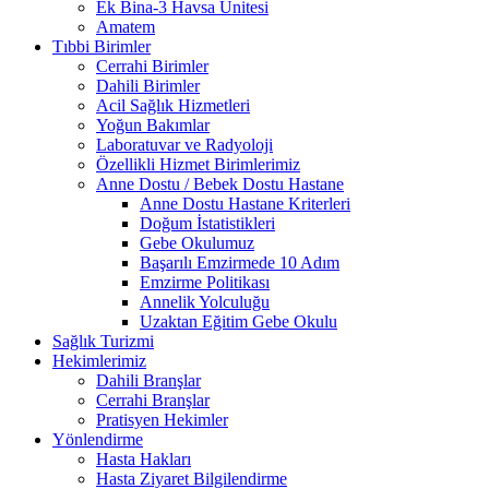
Ek Bina-3 Havsa Ünitesi
Amatem
Tıbbi Birimler
Cerrahi Birimler
Dahili Birimler
Acil Sağlık Hizmetleri
Yoğun Bakımlar
Laboratuvar ve Radyoloji
Özellikli Hizmet Birimlerimiz
Anne Dostu / Bebek Dostu Hastane
Anne Dostu Hastane Kriterleri
Doğum İstatistikleri
Gebe Okulumuz
Başarılı Emzirmede 10 Adım
Emzirme Politikası
Annelik Yolculuğu
Uzaktan Eğitim Gebe Okulu
Sağlık Turizmi
Hekimlerimiz
Dahili Branşlar
Cerrahi Branşlar
Pratisyen Hekimler
Yönlendirme
Hasta Hakları
Hasta Ziyaret Bilgilendirme