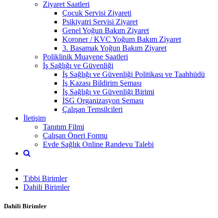
Ziyaret Saatleri
Çocuk Servisi Ziyareti
Psikiyatri Servisi Ziyaret
Genel Yoğun Bakım Ziyaret
Koroner / KVC Yoğum Bakım Ziyaret
3. Basamak Yoğun Bakım Ziyaret
Poliklinik Muayene Saatleri
İş Sağlığı ve Güvenliği
İş Sağlığı ve Güvenliği Politikası ve Taahhüdü
İş Kazası Bildirim Şeması
İş Sağlığı ve Güvenliği Birimi
İSG Organizasyon Şeması
Çalışan Temsilcileri
İletişim
Tanıtım Filmi
Çalışan Öneri Formu
Evde Sağlık Online Randevu Talebi
Tıbbi Birimler
Dahili Birimler
Dahili Birimler