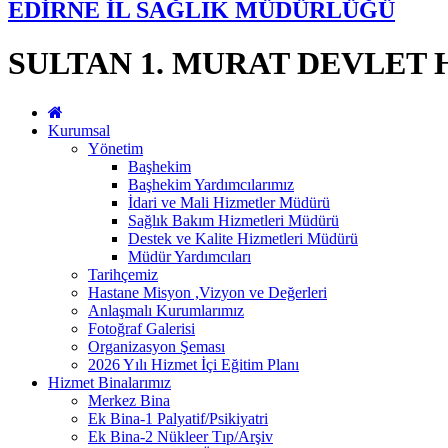
EDİRNE İL SAĞLIK MÜDÜRLÜĞÜ
SULTAN 1. MURAT DEVLET 
Kurumsal
Yönetim
Başhekim
Başhekim Yardımcılarımız
İdari ve Mali Hizmetler Müdürü
Sağlık Bakım Hizmetleri Müdürü
Destek ve Kalite Hizmetleri Müdürü
Müdür Yardımcıları
Tarihçemiz
Hastane Misyon ,Vizyon ve Değerleri
Anlaşmalı Kurumlarımız
Fotoğraf Galerisi
Organizasyon Şeması
2026 Yılı Hizmet İçi Eğitim Planı
Hizmet Binalarımız
Merkez Bina
Ek Bina-1 Palyatif/Psikiyatri
Ek Bina-2 Nükleer Tıp/Arşiv