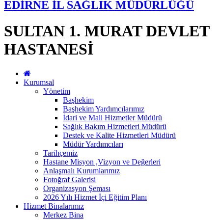
EDİRNE İL SAĞLIK MÜDÜRLÜĞÜ
SULTAN 1. MURAT DEVLET
HASTANESİ
Kurumsal
Yönetim
Başhekim
Başhekim Yardımcılarımız
İdari ve Mali Hizmetler Müdürü
Sağlık Bakım Hizmetleri Müdürü
Destek ve Kalite Hizmetleri Müdürü
Müdür Yardımcıları
Tarihçemiz
Hastane Misyon ,Vizyon ve Değerleri
Anlaşmalı Kurumlarımız
Fotoğraf Galerisi
Organizasyon Şeması
2026 Yılı Hizmet İçi Eğitim Planı
Hizmet Binalarımız
Merkez Bina