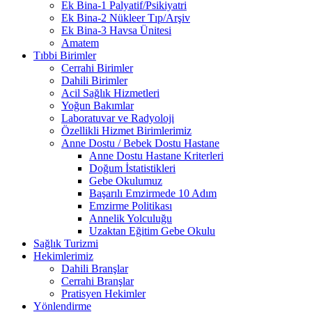
Ek Bina-1 Palyatif/Psikiyatri
Ek Bina-2 Nükleer Tıp/Arşiv
Ek Bina-3 Havsa Ünitesi
Amatem
Tıbbi Birimler
Cerrahi Birimler
Dahili Birimler
Acil Sağlık Hizmetleri
Yoğun Bakımlar
Laboratuvar ve Radyoloji
Özellikli Hizmet Birimlerimiz
Anne Dostu / Bebek Dostu Hastane
Anne Dostu Hastane Kriterleri
Doğum İstatistikleri
Gebe Okulumuz
Başarılı Emzirmede 10 Adım
Emzirme Politikası
Annelik Yolculuğu
Uzaktan Eğitim Gebe Okulu
Sağlık Turizmi
Hekimlerimiz
Dahili Branşlar
Cerrahi Branşlar
Pratisyen Hekimler
Yönlendirme