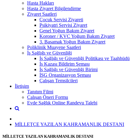
Hasta Hakları
Hasta Ziyaret Bilgilendirme
Ziyaret Saatleri
Çocuk Servisi Ziyareti
Psikiyatri Servisi Ziyaret
Genel Yoğun Bakım Ziyaret
Koroner / KVC Yoğum Bakım Ziyaret
3. Basamak Yoğun Bakım Ziyaret
Poliklinik Muayene Saatleri
İş Sağlığı ve Güvenliği
İş Sağlığı ve Güvenliği Politikası ve Taahhüdü
İş Kazası Bildirim Şeması
İş Sağlığı ve Güvenliği Birimi
İSG Organizasyon Şeması
Çalışan Temsilcileri
İletişim
Tanıtım Filmi
Çalışan Öneri Formu
Evde Sağlık Online Randevu Talebi
MİLLETÇE YAZILAN KAHRAMANLIK DESTANI
MİLLETÇE YAZILAN KAHRAMANLIK DESTANI