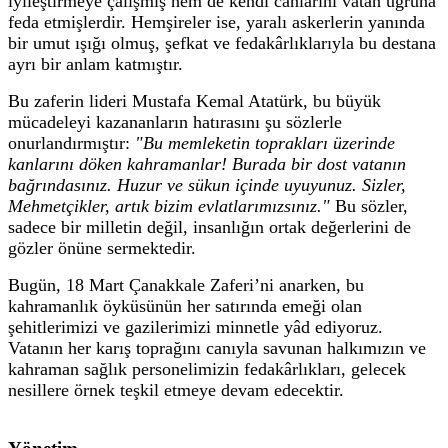
iyileştirmeye çalışmış hem de kendi canlarını vatan uğruna
feda etmişlerdir. Hemşireler ise, yaralı askerlerin yanında
bir umut ışığı olmuş, şefkat ve fedakârlıklarıyla bu destana
ayrı bir anlam katmıştır.
Bu zaferin lideri Mustafa Kemal Atatürk, bu büyük
mücadeleyi kazananların hatırasını şu sözlerle
onurlandırmıştır:
"Bu memleketin toprakları üzerinde
kanlarını döken kahramanlar! Burada bir dost vatanın
bağrındasınız. Huzur ve sükun içinde uyuyunuz. Sizler,
Mehmetçikler, artık bizim evlatlarımızsınız."
Bu sözler,
sadece bir milletin değil, insanlığın ortak değerlerini de
gözler önüne sermektedir.
Bugün, 18 Mart Çanakkale Zaferi’ni anarken, bu
kahramanlık öyküsünün her satırında emeği olan
şehitlerimizi ve gazilerimizi minnetle yâd ediyoruz.
Vatanın her karış toprağını canıyla savunan halkımızın ve
kahraman sağlık personelimizin fedakârlıkları, gelecek
nesillere örnek teşkil etmeye devam edecektir.