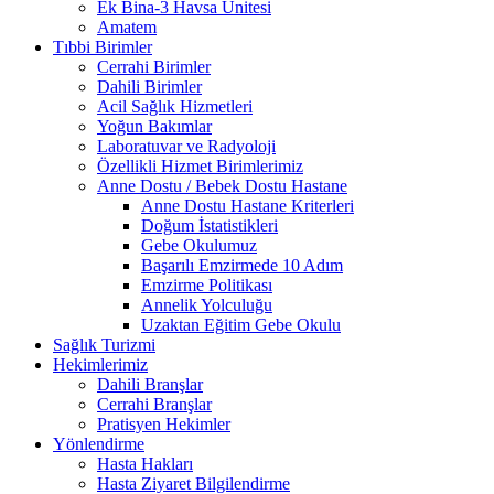
Ek Bina-3 Havsa Ünitesi
Amatem
Tıbbi Birimler
Cerrahi Birimler
Dahili Birimler
Acil Sağlık Hizmetleri
Yoğun Bakımlar
Laboratuvar ve Radyoloji
Özellikli Hizmet Birimlerimiz
Anne Dostu / Bebek Dostu Hastane
Anne Dostu Hastane Kriterleri
Doğum İstatistikleri
Gebe Okulumuz
Başarılı Emzirmede 10 Adım
Emzirme Politikası
Annelik Yolculuğu
Uzaktan Eğitim Gebe Okulu
Sağlık Turizmi
Hekimlerimiz
Dahili Branşlar
Cerrahi Branşlar
Pratisyen Hekimler
Yönlendirme
Hasta Hakları
Hasta Ziyaret Bilgilendirme