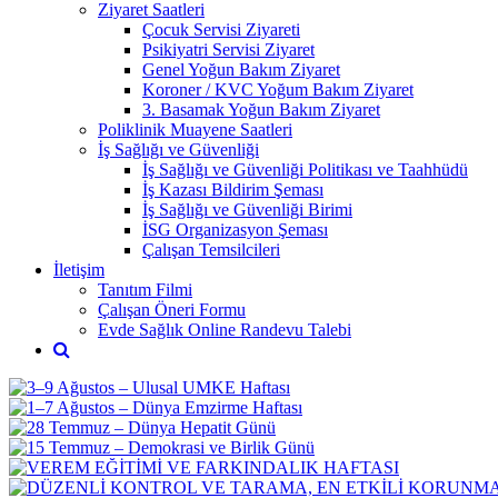
Ziyaret Saatleri
Çocuk Servisi Ziyareti
Psikiyatri Servisi Ziyaret
Genel Yoğun Bakım Ziyaret
Koroner / KVC Yoğum Bakım Ziyaret
3. Basamak Yoğun Bakım Ziyaret
Poliklinik Muayene Saatleri
İş Sağlığı ve Güvenliği
İş Sağlığı ve Güvenliği Politikası ve Taahhüdü
İş Kazası Bildirim Şeması
İş Sağlığı ve Güvenliği Birimi
İSG Organizasyon Şeması
Çalışan Temsilcileri
İletişim
Tanıtım Filmi
Çalışan Öneri Formu
Evde Sağlık Online Randevu Talebi