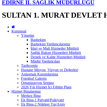
EDİRNE İL SAĞLIK MÜDÜRLÜĞÜ
SULTAN 1. MURAT DEVLET 
Kurumsal
Yönetim
Başhekim
Başhekim Yardımcılarımız
İdari ve Mali Hizmetler Müdürü
Sağlık Bakım Hizmetleri Müdürü
Destek ve Kalite Hizmetleri Müdürü
Müdür Yardımcıları
Tarihçemiz
Hastane Misyon ,Vizyon ve Değerleri
Anlaşmalı Kurumlarımız
Fotoğraf Galerisi
Organizasyon Şeması
2026 Yılı Hizmet İçi Eğitim Planı
Hizmet Binalarımız
Merkez Bina
Ek Bina-1 Palyatif/Psikiyatri
Ek Bina-2 Nükleer Tıp/Arşiv